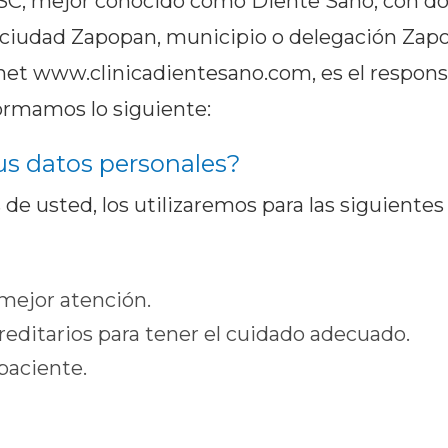
SC, mejor conocido como Diente Sano, con domi
, ciudad Zapopan, municipio o delegación Zapop
ernet www.clinicadientesano.com, es el respon
formamos lo siguiente:
sus datos personales?
e usted, los utilizaremos para las siguientes
 mejor atención.
ditarios para tener el cuidado adecuado.
 paciente.