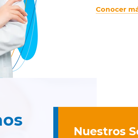
Conocer m
nos
Nuestros S