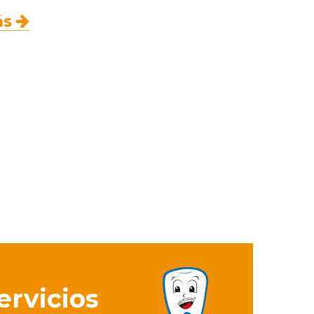
ás
ervicios