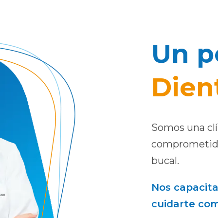
Un p
Dien
Somos una clí
comprometidos
bucal.
Nos capacit
cuidarte co